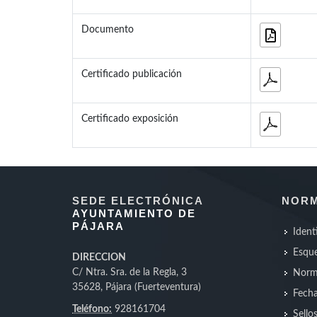
Documento
Certificado publicación
Certificado exposición
SEDE ELECTRÓNICA
NORM
AYUNTAMIENTO DE
PÁJARA
Ident
Esque
DIRECCION
C/ Ntra. Sra. de la Regla, 3
Norm
35628, Pájara (Fuerteventura)
Fecha
Teléfono:
928161704
Sello