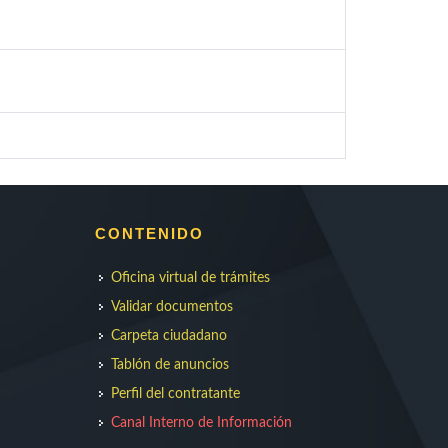
CONTENIDO
Oficina virtual de trámites
Validar documentos
Carpeta ciudadano
Tablón de anuncios
Perfil del contratante
Canal Interno de Información