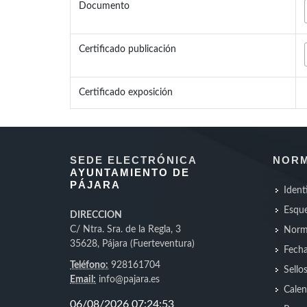
Documento
Certificado publicación
Certificado exposición
SEDE ELECTRÓNICA
NORM
AYUNTAMIENTO DE
PÁJARA
Ident
Esque
DIRECCION
C/ Ntra. Sra. de la Regla, 3
Norm
35628, Pájara (Fuerteventura)
Fecha
Teléfono:
928161704
Sello
Email:
info@pajara.es
Calen