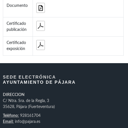
Documento
Certificado
publicación
Certificado
exposición
SEDE ELECTRÓNICA
AYUNTAMIENTO DE PÁJARA
DIRECCION
C/ Ntra. Sra. de la Regla, 3
35628, Pájara (Fuerteventura)
Teléfono:
928161704
Email:
info@pajara.es