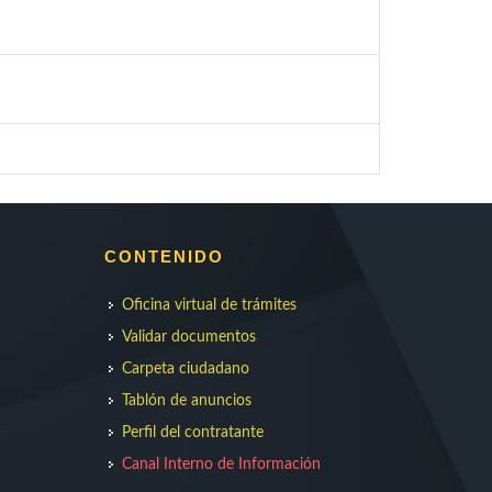
CONTENIDO
Oficina virtual de trámites
Validar documentos
Carpeta ciudadano
Tablón de anuncios
Perfil del contratante
Canal Interno de Información