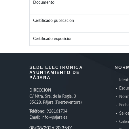
Documento
Certificado publicación
Certificado exposición
SEDE ELECTRÓNICA
NORM
AYUNTAMIENTO DE
PÁJARA
Ident
Esque
DIRECCION
C/ Ntra. Sra. de la Regla, 3
Norm
35628, Pájara (Fuerteventura)
Fecha
Teléfono:
928161704
Sello
Email:
info@pajara.es
Calen