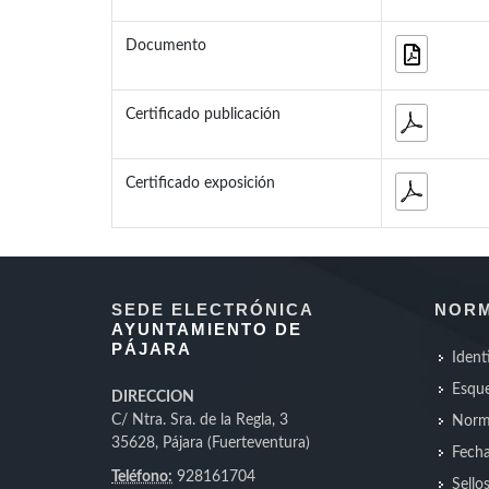
Documento
Certificado publicación
Certificado exposición
SEDE ELECTRÓNICA
NORM
AYUNTAMIENTO DE
PÁJARA
Ident
Esque
DIRECCION
C/ Ntra. Sra. de la Regla, 3
Norm
35628, Pájara (Fuerteventura)
Fecha
Teléfono:
928161704
Sello