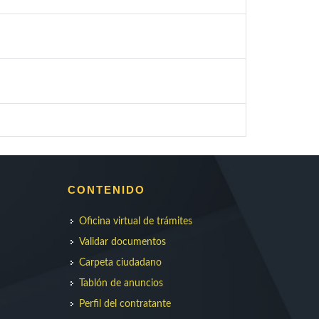
CONTENIDO
Oficina virtual de trámites
Validar documentos
Carpeta ciudadano
Tablón de anuncios
Perfil del contratante