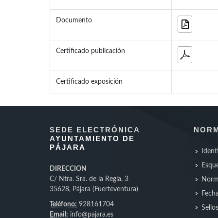
Documento
Certificado publicación
Certificado exposición
SEDE ELECTRÓNICA
NORM
AYUNTAMIENTO DE
PÁJARA
Ident
Esque
DIRECCION
C/ Ntra. Sra. de la Regla, 3
Norm
35628, Pájara (Fuerteventura)
Fecha
Teléfono:
928161704
Sello
Email:
info@pajara.es